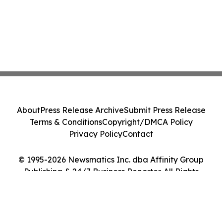
About
Press Release Archive
Submit Press Release
Terms & Conditions
Copyright/DMCA Policy
Privacy Policy
Contact
© 1995-2026 Newsmatics Inc. dba Affinity Group
Publishing & 24/7 Business Reporter. All Rights
Reserved.
Cookie Settings / Your Privacy Choices