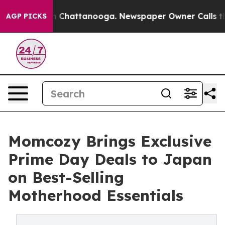
Chaos in Chattanooga. Newspaper Owner Calls the Peo
AGP PICKS
Momcozy Brings Exclusive
Prime Day Deals to Japan
on Best-Selling
Motherhood Essentials