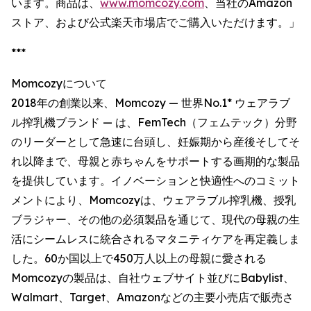
います。商品は、
www.momcozy.com
、当社のAmazon
ストア、および公式楽天市場店でご購入いただけます。」
***
Momcozyについて
2018年の創業以来、Momcozy — 世界No.1* ウェアラブ
ル搾乳機ブランド — は、FemTech（フェムテック）分野
のリーダーとして急速に台頭し、妊娠期から産後そしてそ
れ以降まで、母親と赤ちゃんをサポートする画期的な製品
を提供しています。イノベーションと快適性へのコミット
メントにより、Momcozyは、ウェアラブル搾乳機、授乳
ブラジャー、その他の必須製品を通じて、現代の母親の生
活にシームレスに統合されるマタニティケアを再定義しま
した。60か国以上で450万人以上の母親に愛される
Momcozyの製品は、自社ウェブサイト並びにBabylist、
Walmart、Target、Amazonなどの主要小売店で販売さ