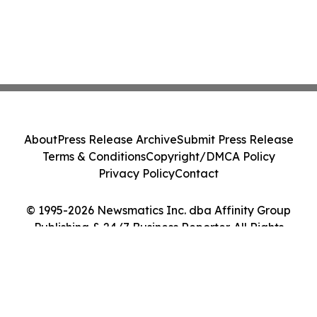
About
Press Release Archive
Submit Press Release
Terms & Conditions
Copyright/DMCA Policy
Privacy Policy
Contact
© 1995-2026 Newsmatics Inc. dba Affinity Group
Publishing & 24/7 Business Reporter. All Rights
Reserved.
Cookie Settings / Your Privacy Choices