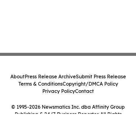
About
Press Release Archive
Submit Press Release
Terms & Conditions
Copyright/DMCA Policy
Privacy Policy
Contact
© 1995-2026 Newsmatics Inc. dba Affinity Group
Publishing & 24/7 Business Reporter. All Rights
Reserved.
Cookie Settings / Your Privacy Choices